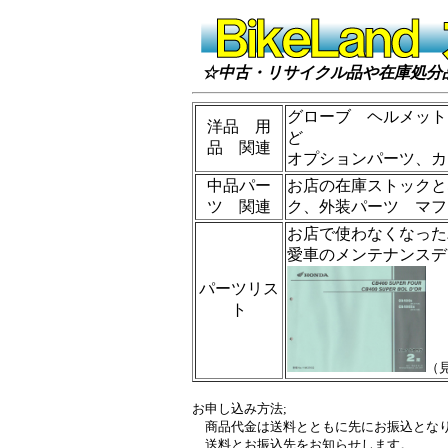
☆中古・リサイクル品や在庫処分
グローブ ヘルメット
洋品 用
ど
品 関連
オプションパーツ、カ
中品パー
お店の在庫ストックと
ツ 関連
ク、外装パーツ マフ
お店で使わなくなった
愛車のメンテナンスデ
パーツリス
ト
（
お申し込み方法;
商品代金は送料とともに先にお振込とな
送料とお振込先をお知らせします。