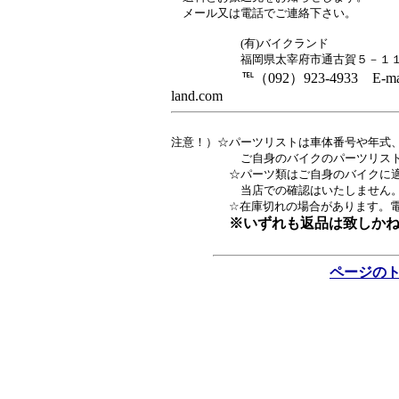
メール又は電話でご連絡下さい。
(有)バイクランド
福岡県太宰府市通古賀５－１１
℡（092）923-4933 E-mail：
land.com
注意！）☆パーツリストは車体番号や年式
ご自身のバイクのパーツリストかど
☆パーツ類はご自身のバイクに適合す
当店での確認はいたしません
☆在庫切れの場合があります。電話・
※いずれも返品は致しか
ページの