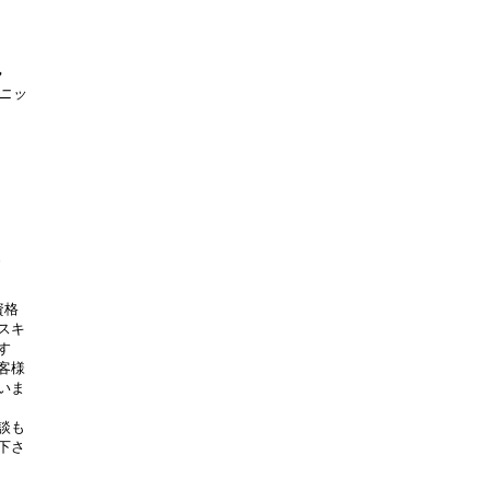
ん
ニッ
資格
スキ
す
客様
いま
談も
下さ