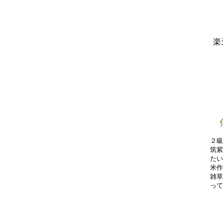
楽
２級
筑紫
たい
米作
雑草
って