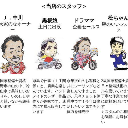
＜当店のスタッフ＞
Ｊ．中川
松ちゃ
黒板娘
ドラママ
天家のなオーナ
腕のいい
メカ
土日に出没
企画セールス
ー
ク
国家整備士資格
糸島で仕事（ＩＴ関
永年沢山のお客様と
2級国家整備士
野市の山の中、冷
係）と、農業を楽し
共にツーリングなど
日々整備技術の
山水で美味しいお
んでいます。ハンド
楽しんで来ました
ルを磨いていま
りを、いのししや
メイドのレザー作品
が、只今チョット休
丁寧な作業でお
と闘いながら頑張
作りが趣味です。店
憩中です！今年は復
に信頼を頂いて
います
内にて展示販売して
活したいと気力をと
す
います
体力を補充中
カスタムのご相
お気軽にお尋ね
い